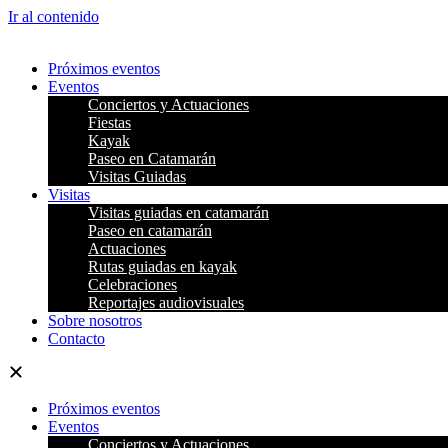
Ir al contenido
Próximos eventos
Eventos
Conciertos y Actuaciones
Fiestas
Kayak
Paseo en Catamarán
Visitas Guiadas
Visitas
Visitas guiadas en catamarán
Paseo en catamarán
Actuaciones
Rutas guiadas en kayak
Celebraciones
Reportajes audiovisuales
Sobre nosotros
Contacto
Próximos eventos
Eventos
Conciertos y Actuaciones