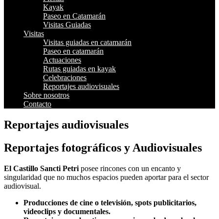
Kayak
Paseo en Catamarán
Visitas Guiadas
Visitas
Visitas guiadas en catamarán
Paseo en catamarán
Actuaciones
Rutas guiadas en kayak
Celebraciones
Reportajes audiovisuales
Sobre nosotros
Contacto
Reportajes audiovisuales
Reportajes fotográficos y Audiovisuales
El Castillo Sancti Petri
posee rincones con un encanto y
singularidad que no muchos espacios pueden aportar para el sector
audiovisual.
Producciones de cine o televisión, spots publicitarios,
videoclips y documentales.