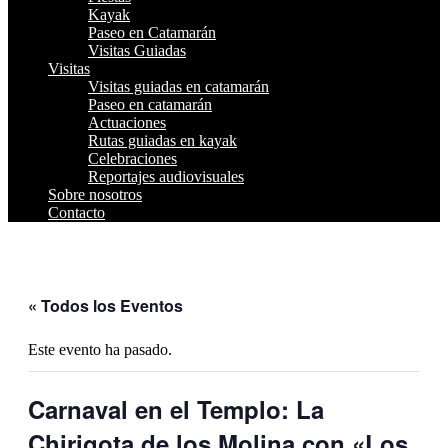
Kayak
Paseo en Catamarán
Visitas Guiadas
Visitas
Visitas guiadas en catamarán
Paseo en catamarán
Actuaciones
Rutas guiadas en kayak
Celebraciones
Reportajes audiovisuales
Sobre nosotros
Contacto
« Todos los Eventos
Este evento ha pasado.
Carnaval en el Templo: La
Chirigota de los Molina con «Los