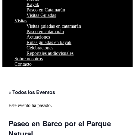
Kayak
Paseo en Catamarán
Visitas Guiadas
Visitas
Visitas guiadas en catamarán
Paseo en catamarán
Actuaciones
Rutas guiadas en kayak
Celebraciones
Reportajes audiovisuales
Sobre nosotros
Contacto
« Todos los Eventos
Este evento ha pasado.
Paseo en Barco por el Parque
Natural