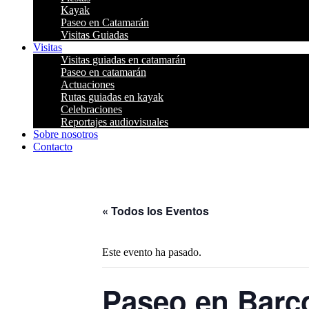
Kayak
Paseo en Catamarán
Visitas Guiadas
Visitas
Visitas guiadas en catamarán
Paseo en catamarán
Actuaciones
Rutas guiadas en kayak
Celebraciones
Reportajes audiovisuales
Sobre nosotros
Contacto
« Todos los Eventos
Este evento ha pasado.
Paseo en Barco