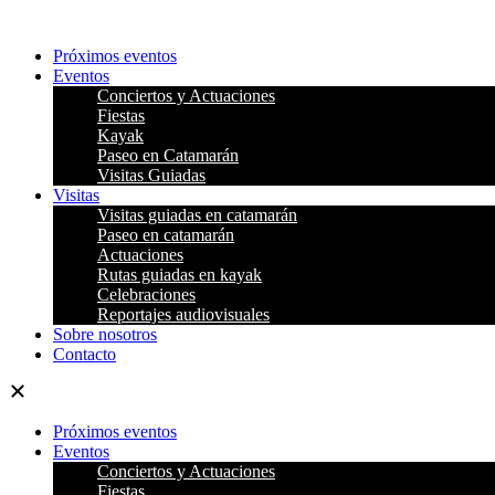
Ir
al
Próximos eventos
contenido
Eventos
Conciertos y Actuaciones
Fiestas
Kayak
Paseo en Catamarán
Visitas Guiadas
Visitas
Visitas guiadas en catamarán
Paseo en catamarán
Actuaciones
Rutas guiadas en kayak
Celebraciones
Reportajes audiovisuales
Sobre nosotros
Contacto
Próximos eventos
Eventos
Conciertos y Actuaciones
Fiestas