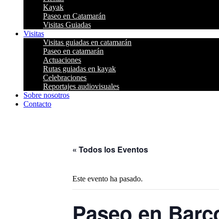
Kayak
Paseo en Catamarán
Visitas Guiadas
Visitas
Visitas guiadas en catamarán
Paseo en catamarán
Actuaciones
Rutas guiadas en kayak
Celebraciones
Reportajes audiovisuales
Sobre nosotros
Contacto
« Todos los Eventos
Este evento ha pasado.
Paseo en Barco