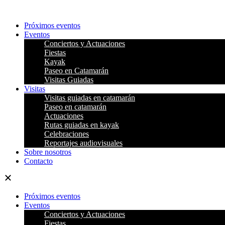
Ir
al
Próximos eventos
contenido
Eventos
Conciertos y Actuaciones
Fiestas
Kayak
Paseo en Catamarán
Visitas Guiadas
Visitas
Visitas guiadas en catamarán
Paseo en catamarán
Actuaciones
Rutas guiadas en kayak
Celebraciones
Reportajes audiovisuales
Sobre nosotros
Contacto
Próximos eventos
Eventos
Conciertos y Actuaciones
Fiestas