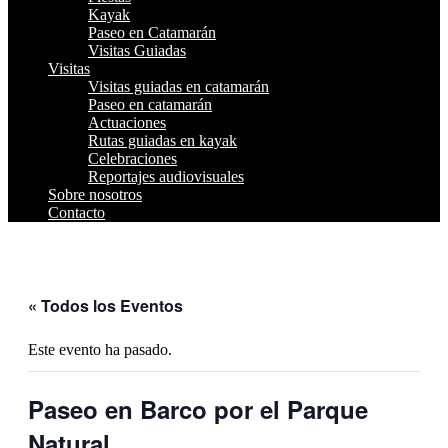
Kayak
Paseo en Catamarán
Visitas Guiadas
Visitas
Visitas guiadas en catamarán
Paseo en catamarán
Actuaciones
Rutas guiadas en kayak
Celebraciones
Reportajes audiovisuales
Sobre nosotros
Contacto
« Todos los Eventos
Este evento ha pasado.
Paseo en Barco por el Parque
Natural