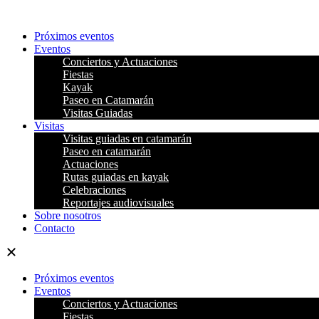
Ir
al
Próximos eventos
contenido
Eventos
Conciertos y Actuaciones
Fiestas
Kayak
Paseo en Catamarán
Visitas Guiadas
Visitas
Visitas guiadas en catamarán
Paseo en catamarán
Actuaciones
Rutas guiadas en kayak
Celebraciones
Reportajes audiovisuales
Sobre nosotros
Contacto
Próximos eventos
Eventos
Conciertos y Actuaciones
Fiestas