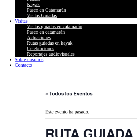
Kayak
Paseo en Catamarán
Visitas Guiadas
Visitas
Visitas guiadas en catamarán
Paseo en catamarán
Actuaciones
Rutas guiadas en kayak
Celebraciones
Reportajes audiovisuales
Sobre nosotros
Contacto
« Todos los Eventos
Este evento ha pasado.
RUTA GUIADA