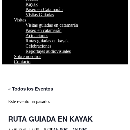
Kayak
Paseo en Catamarán
Visitas Guiadas
Visitas
Visitas guiadas en catamarán
Paseo en catamarán
Actuaciones
Rutas guiadas en kayak
Celebraciones
Reportajes audiovisuales
Sobre nosotros
Contacto
« Todos los Eventos
Este evento ha pasado.
RUTA GUIADA EN KAYAK
15,00€ – 18,00€
25 julio @ 17:00
-
20:00