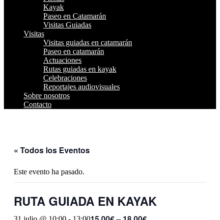
Kayak
Paseo en Catamarán
Visitas Guiadas
Visitas
Visitas guiadas en catamarán
Paseo en catamarán
Actuaciones
Rutas guiadas en kayak
Celebraciones
Reportajes audiovisuales
Sobre nosotros
Contacto
« Todos los Eventos
Este evento ha pasado.
RUTA GUIADA EN KAYAK
15,00€ – 18,00€
31 julio @ 10:00
-
13:00