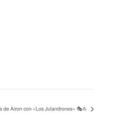
ota de Airon con «Los Julandrones» 🎭⛵