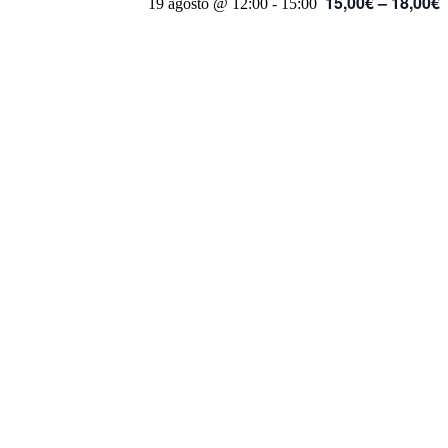
15,00€ – 18,00€
19 agosto @ 12:00
-
15:00