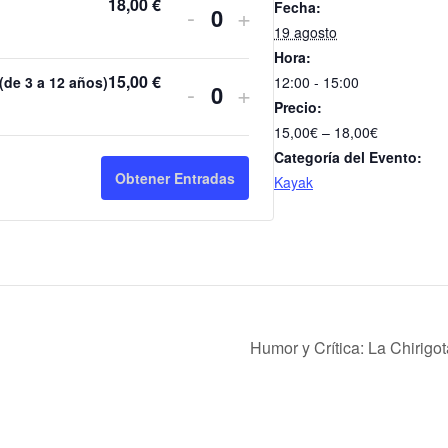
18,00
€
Fecha:
Reducir
Incrementar
-
+
Cantidad
19 agosto
la
la
Hora:
cantidad
cantidad
15,00
€
12:00 - 15:00
 (de 3 a 12 años)
Reducir
Incrementar
-
+
Cantidad
Precio:
de
de
la
la
15,00€ – 18,00€
entradas
entradas
cantidad
cantidad
Categoría del Evento:
Obtener Entradas
Kayak
para
para
de
de
Adulto
Adulto
entradas
entradas
para
para
Infantil
Infantil
(de
(de
Humor y Crítica: La Chirig
3
3
a
a
12
12