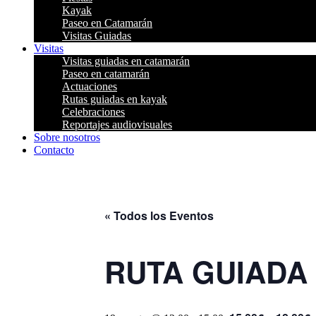
Kayak
Paseo en Catamarán
Visitas Guiadas
Visitas
Visitas guiadas en catamarán
Paseo en catamarán
Actuaciones
Rutas guiadas en kayak
Celebraciones
Reportajes audiovisuales
Sobre nosotros
Contacto
« Todos los Eventos
RUTA GUIADA