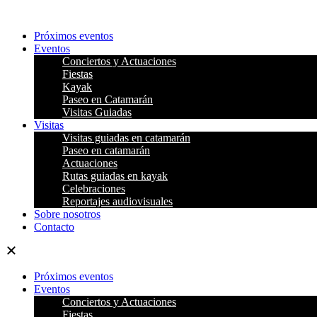
Ir
al
Próximos eventos
contenido
Eventos
Conciertos y Actuaciones
Fiestas
Kayak
Paseo en Catamarán
Visitas Guiadas
Visitas
Visitas guiadas en catamarán
Paseo en catamarán
Actuaciones
Rutas guiadas en kayak
Celebraciones
Reportajes audiovisuales
Sobre nosotros
Contacto
Próximos eventos
Eventos
Conciertos y Actuaciones
Fiestas