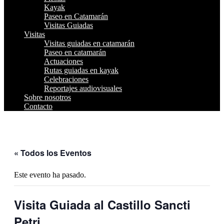
Kayak
Paseo en Catamarán
Visitas Guiadas
Visitas
Visitas guiadas en catamarán
Paseo en catamarán
Actuaciones
Rutas guiadas en kayak
Celebraciones
Reportajes audiovisuales
Sobre nosotros
Contacto
« Todos los Eventos
Este evento ha pasado.
Visita Guiada al Castillo Sancti
Petri