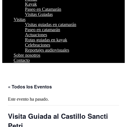
Kayak
Paseo en Catamarán
Visitas Guiadas
Visitas
Visitas guiadas en catamarán
Paseo en catamarán
Actuaciones
Rutas guiadas en kayak
Celebraciones
Reportajes audiovisuales
Sobre nosotros
Contacto
« Todos los Eventos
Este evento ha pasado.
Visita Guiada al Castillo Sancti
Petri