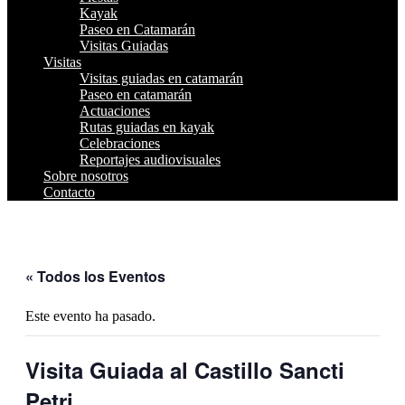
Kayak
Paseo en Catamarán
Visitas Guiadas
Visitas
Visitas guiadas en catamarán
Paseo en catamarán
Actuaciones
Rutas guiadas en kayak
Celebraciones
Reportajes audiovisuales
Sobre nosotros
Contacto
« Todos los Eventos
Este evento ha pasado.
Visita Guiada al Castillo Sancti
Petri