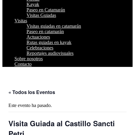
Kayak
Paseo en Catamarán
Visitas Guiadas
Visitas
Visitas guiadas en catamarán
Paseo en catamarán
Actuaciones
Rutas guiadas en kayak
Celebraciones
Reportajes audiovisuales
Sobre nosotros
Contacto
« Todos los Eventos
Este evento ha pasado.
Visita Guiada al Castillo Sancti
Petri