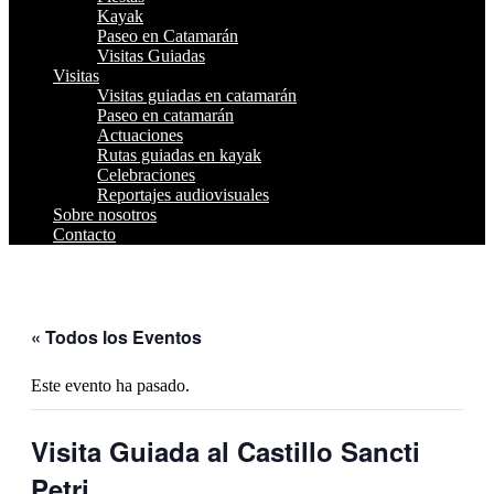
Kayak
Paseo en Catamarán
Visitas Guiadas
Visitas
Visitas guiadas en catamarán
Paseo en catamarán
Actuaciones
Rutas guiadas en kayak
Celebraciones
Reportajes audiovisuales
Sobre nosotros
Contacto
« Todos los Eventos
Este evento ha pasado.
Visita Guiada al Castillo Sancti
Petri