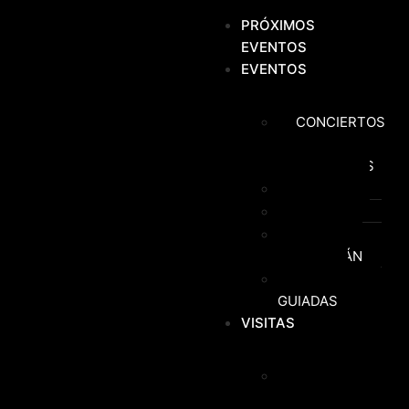
PRÓXIMOS
EVENTOS
EVENTOS
CONCIERTOS
Y
ACTUACIONES
FIESTAS
KAYAK
PASEO EN
CATAMARÁN
VISITAS
GUIADAS
VISITAS
VISITAS
GUIADAS EN