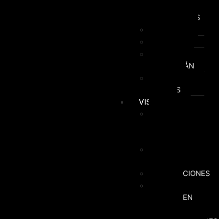
Y
ACTUACIONES
FIESTAS
KAYAK
PASEO EN
CATAMARÁN
VISITAS
GUIADAS
VISITAS
VISITAS
GUIADAS EN
CATAMARÁN
PASEO EN
CATAMARÁN
ACTUACIONES
RUTAS
GUIADAS EN
KAYAK